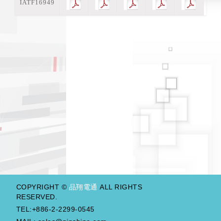
IATF16949
COPYRIGHT ©
品翔電通
ALL RIGHTS
RESERVED.
TEL:+886-2-2299-0545